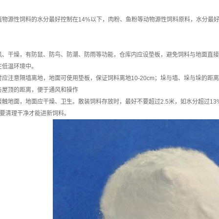
物源性饲料的水分最好控制在14%以下，肉粉、鱼粉等动物源性饲料原料，水分最好控
风、干燥，有防鼠、防鸟、防潮、防雨等功能，仓库内应设垫板，避免饲料与地面直接
在低温环境中。
应注意隔墙离地，地面可使用垫板，保证饲料离地10-20cm；垛与墙、垛与垛的距离
与屋顶的距离，便于通风和操作
接触地面，地面应干燥、卫生。散装饲料存放时，最好不要超过2.5米，如水分超过1
后要清理干净才能进新饲料。