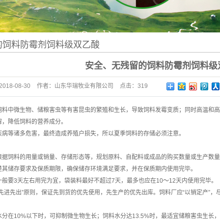
的饲料防霉剂饲料级双乙酸
安全、无残留的饲料防霉剂饲料级
2018-08-30
作者：
山东华瑞牧业有限公司
点击：
319
饲料中微生物、储粮害虫等有害昆虫的繁殖和生长，导致饲料发霉变质；同时高温和高
解，降低饲料的营养成分。
疾病等诸多危害，最终造成养殖户损失，所以夏季饲料的存储必须注意。
根据饲料的用量或销量、存储形态等，规划原料、自配料或成品的购买数量或生产数量
楚其储存要求及保质期限，确保储存环境满足要求，并在保质期内使用完毕。
般要3天左右用完为宜，袋装料最好不超过7天，最多也应在10～12天内使用完毕。
先进先出”原则，保证先到货的优先使用，先生产的优先出库。饲料厂应“以销定产”
分在10%以下时，可抑制微生物生长；饲料水分达13.5%时，最适宜储粮害虫生长