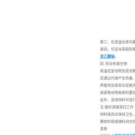
第三，在常温仓库内
第四，可适当采取防
双乙酸钠
。
四. 防治有害生物
高温适宜动物及昆虫
还通过代谢产生热量
养殖场及库房应定期
高粱等谷物类原料要
此外，进场饲料可进
五.做好清理清扫工作
饲料库房应保持卫生
猪舍料塔或储料间也
变质