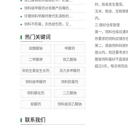
双乙酸钠如何提高奶牛产奶量...
时，极易发生霉变。
饲料级甲酸钙对母猪产后瘫的...
玉米、麸皮、豆粕等植
仔猪饲料甲酸钙替代乳清粉的...
内。
饲料不防霉，天热徒伤悲，又...
三.做好仓库管理
第一，饲料仓库应通
热门关键词
存要求的饲料应储存
第二，袋装饲料码放时
双醋酸钠
甲酸钙
层以内，但还要考虑
散装饲料最好不直接
二甲酸钾
双乙酸钠
超过3天，每次用完
非抗生素促生长剂
活力多甲酸钙
饲料级甲酸钙
饲料防霉剂
饲料酸化剂
二乙酸钠
蚁酸钙
饲料级双乙酸钠
联系我们