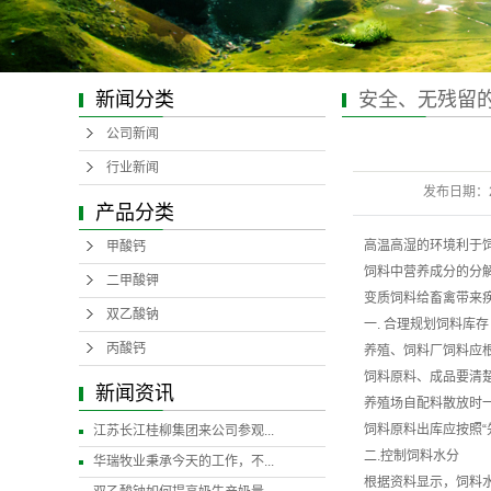
新闻分类
安全、无残留
钠
公司新闻
行业新闻
发布日期：
产品分类
高温高湿的环境利于
甲酸钙
饲料中营养成分的分
二甲酸钾
变质饲料给畜禽带来
双乙酸钠
一. 合理规划饲料库存
丙酸钙
养殖、饲料厂饲料应
饲料原料、成品要清
新闻资讯
养殖场自配料散放时一
饲料原料出库应按照“
江苏长江桂柳集团来公司参观...
二.控制饲料水分
华瑞牧业秉承今天的工作，不...
根据资料显示，饲料水