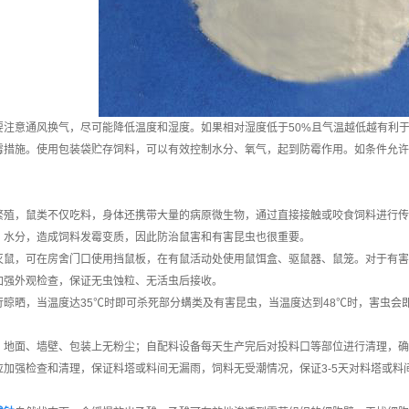
要注意通风换气，尽可能降低温度和湿度。如果相对湿度低于50%且气温越低越有利于
霉措施。使用包装袋贮存饲料，可以有效控制水分、氧气，起到防霉作用。如条件允许
繁殖，鼠类不仅吃料，身体还携带大量的病原微生物，通过直接接触或咬食饲料进行传
、水分，造成饲料发霉变质，因此防治鼠害和有害昆虫也很重要。
灭鼠，可在房舍门口使用挡鼠板，在有鼠活动处使用鼠饵盒、驱鼠器、鼠笼。对于有害
加强外观检查，保证无虫蚀粒、无活虫后接收。
行晾晒，当温度达35℃时即可杀死部分螨类及有害昆虫，当温度达到48℃时，害虫会
，地面、墙壁、包装上无粉尘；自配料设备每天生产完后对投料口等部位进行清理，确
应加强检查和清理，保证料塔或料间无漏雨，饲料无受潮情况，保证3-5天对料塔或