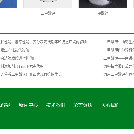
二甲酸钾
甲酸钙
生长性能、屠宰性能、养分表观代谢率和肠道环境的影响
二甲酸钾：肉鸡生
母猪生产性能的影响
二甲酸钾作为饲料
钾直达肠后段进行抑菌！
二甲酸钾——欧盟
饲料添加剂具有以下六点优势
饲料技术没有差异
，还得看二甲酸钾！真正实现替抗促生长
饲用二甲酸钾在养
乙酸钠
新闻中心
技术案例
荣誉资质
联系我们