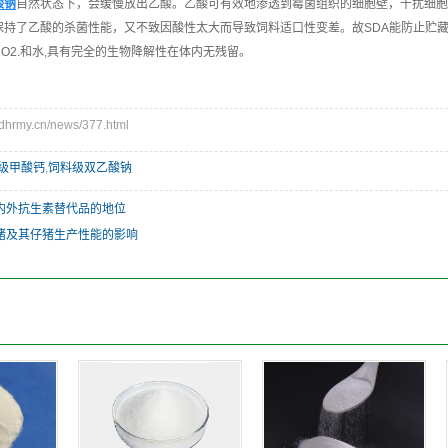
酸钠
自然状态下，会缓慢放出乙酸。乙酸可有效地渗透到霉菌组织的细胞壁，干扰细胞
保持了乙酸的杀菌性能，又不致因酸性太大而导致饲料适口性变差。故SDA能防止贮
O2.和水,具有完全的生物降解性在体内无残留。
rmy.cn/news/377.html
级甲酸钙
,
饲料级双乙酸钠
内外抗生素替代品的地位
猪及其仔猪生产性能的影响