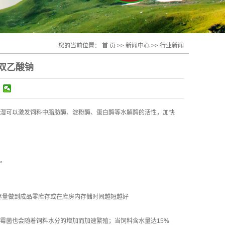
您的当前位置：
首 页
>>
新闻中心
>>
行业新闻
双乙酸钠
湿可以激发饲料中脂肪酶、淀粉酶、蛋白酶等水解酶的活性，加快
。
，尽量做到成品零库存或在库房内存储时间越短越好
，霉菌也会随着饲料水分的增加而加速繁殖；当饲料含水量达15%