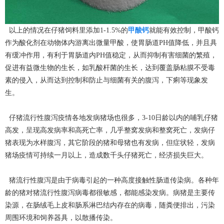
以上的情况在仔猪饲料里添加1-1.5%的
甲酸钙
就能有效控制，甲酸钙
作为酸化剂在动物体内游离出微量甲酸，使胃肠道PH值降低，并且具
有缓冲作用，有利于胃肠道内PH值稳定，从而抑制有害细菌的繁殖，
促进有益微生物的生长，如乳酸杆菌的生长，达到覆盖肠粘膜不受毒
素的侵入，从而达到控制和防止与细菌有关的腹泻，下痢等现象发
生。
仔猪流行性腹泻疫情各地发病猪场也很多，3-10日龄以内的哺乳仔猪
高发，呈现高发病率和高死亡率，几乎整窝发病和整窝死亡，发病仔
猪表现为水样腹泻，其它阶段的猪和母猪也有发病，但症状轻，发病
猪场疫情可持续一月以上，造成数千头仔猪死亡，经济损失巨大。
猪流行性腹泻是由于病毒引起的一种高度接触性肠道传染病。各种年
龄的猪对猪流行性腹泻病毒都很敏感，都能感染发病。病猪是主要传
染源，在肠绒毛上皮和肠系淋巴结内存在的病毒，随粪便排出，污染
周围环境和饲养器具，以散播传染。