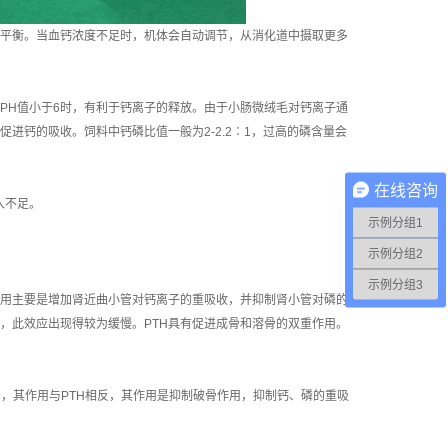
平衡。当血钙浓度不足时，机体会自动调节，从消化道中摄取更多
PH值小于6时，有利于钙离子的释放。由于小肠微绒毛对钙离子通
进钙的吸收。饲料中钙磷比值一般为2-2.2∶1，过高的磷含量会
在线咨询
入不足。
示例分组1
示例分组2
示例分组3
作用主要是增加肾近曲小管对钙离子的重吸收，并抑制肾小管对磷的
用的，此效应出现得较为缓慢。PTH具有促进成骨和溶骨的双重作用。
，其作用与PTH相反，其作用是抑制破骨作用，抑制钙、磷的重吸