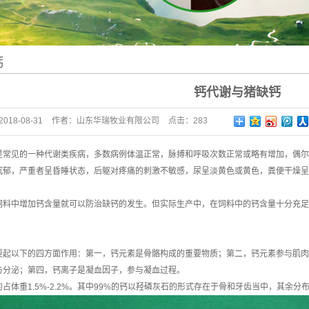
钙
钙代谢与猪缺钙
2018-08-31
作者：
山东华瑞牧业有限公司
点击：
283
是常见的一种代谢类疾病，多数病例体温正常，脉搏和呼吸次数正常或略有增加，偶尔
沉郁，严重者呈昏睡状态，后躯对疼痛的刺激不敏感，尿呈淡黄色或黄色，粪便干燥呈
饲料中增加钙含量就可以防治缺钙的发生。但实际生产中，在饲料中的钙含量十分充足
。
要起以下的四方面作用：第一，钙元素是骨骼构成的重要物质；第二，钙元素参与肌肉
与分泌；第四，钙离子是凝血因子，参与凝血过程。
占体重1.5%-2.2%。其中99%的钙以羟磷灰石的形式存在于骨和牙齿当中，其余