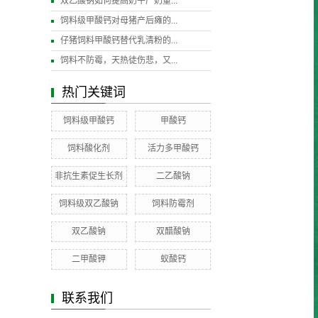
双乙酸钠如何提高奶牛产奶量...
饲料级甲酸钙对母猪产后瘫的...
仔猪饲料甲酸钙替代乳清粉的...
饲料不防霉，天热徒伤悲，又...
热门关键词
饲料级甲酸钙
甲酸钙
饲料酸化剂
活力多甲酸钙
非抗生素促生长剂
二乙酸钠
饲料级双乙酸钠
饲料防霉剂
双乙酸钠
双醋酸钠
二甲酸钾
蚁酸钙
联系我们