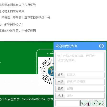
饲料添加剂具有以下六点优势
殖动物上的应用效果
，还得看二甲酸钾！真正实现替抗促生长
化，那你要小心了！
批准的非抗生素，生长促进剂
欢迎给我们留言
请在此输入留言内容，我们会
尽快与您联系。
姓名
联系人
电话
座机/手机号码
邮箱
邮箱
地址
地址
号-1 公安备案号：37142502000159
技术支持：
富库网络