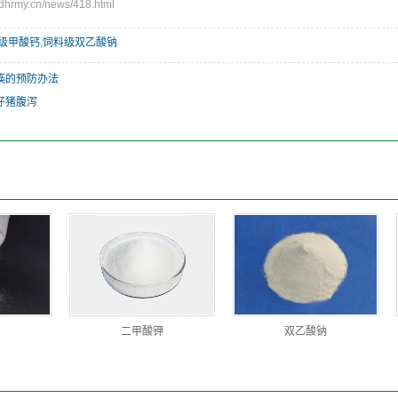
rmy.cn/news/418.html
级甲酸钙
,
饲料级双乙酸钠
痪的预防办法
仔猪腹泻
二甲酸钾
双乙酸钠