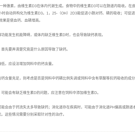
D3是一种激素，由维生素D3在体内代谢生成。食物中的维生素D3可以在肠道内吸收。
小时自动异构化为维生素D3。1，25-（OH）2D3能促进小肠对钙、磷的吸收；可促
节效果是使血钙、血磷增高。
腺功能发生机能障碍，或体内缺乏维生素D时，也会导致缺钙表现。
，首先要弄清楚究竟是什么原因导致了缺钙。
偏低，应设法增加饲料中的钙含量。
的钙含量充足，则考虑是否是饲料中钙磷比例失调或饲料中含有草酸等抗钙吸收的成分
，可能会有缺乏维生素D的问题，应注意在饲料中添加维生素D。
可能会由于钙流失太多导致缺钙；消化道存在疾病时，可能由于消化道PH偏高或肠道
状。这些情况需要分别采取针对性的治疗。