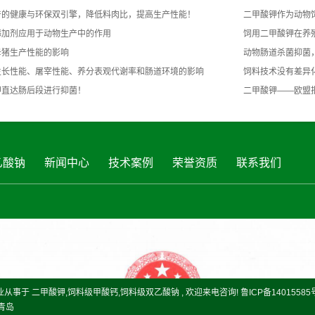
产的健康与环保双引擎，降低料肉比，提高生产性能！
二甲酸钾作为动物
添加剂应用于动物生产中的作用
饲用二甲酸钾在养
母猪生产性能的影响
动物肠道杀菌抑菌
生长性能、屠宰性能、养分表观代谢率和肠道环境的影响
饲料技术没有差异
钾直达肠后段进行抑菌！
二甲酸钾——欧盟
乙酸钠
新闻中心
技术案例
荣誉资质
联系我们
 专业从事于
二甲酸钾
,
饲料级甲酸钙
,
饲料级双乙酸钠
, 欢迎来电咨询!
鲁ICP备14015585
青岛