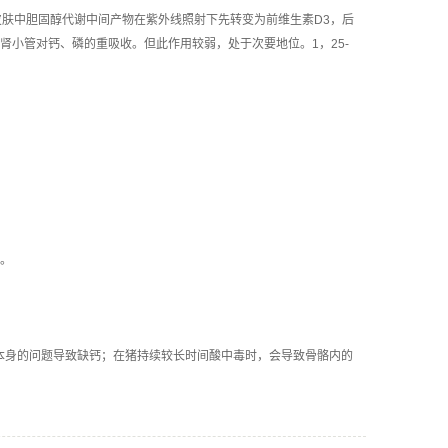
在皮肤中胆固醇代谢中间产物在紫外线照射下先转变为前维生素D3，后
进肾小管对钙、磷的重吸收。但此作用较弱，处于次要地位。1，25-
。
本身的问题导致缺钙；在猪持续较长时间酸中毒时，会导致骨骼内的