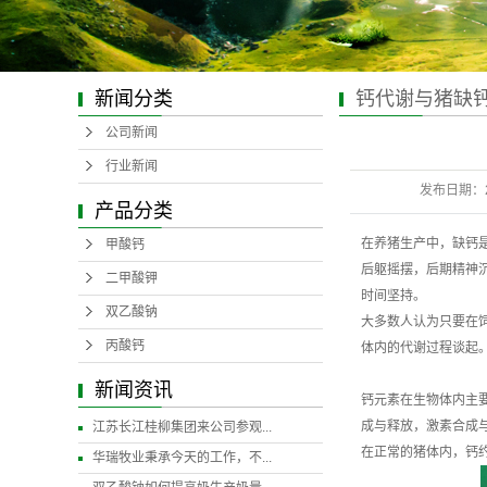
新闻分类
钙代谢与猪缺
公司新闻
行业新闻
发布日期：
产品分类
在养猪生产中，缺钙
甲酸钙
后躯摇摆，后期精神
二甲酸钾
时间坚持。
双乙酸钠
大多数人认为只要在
丙酸钙
体内的代谢过程谈起
新闻资讯
钙元素在生物体内主
成与释放，激素合成
江苏长江桂柳集团来公司参观...
在正常的猪体内，钙约
华瑞牧业秉承今天的工作，不...