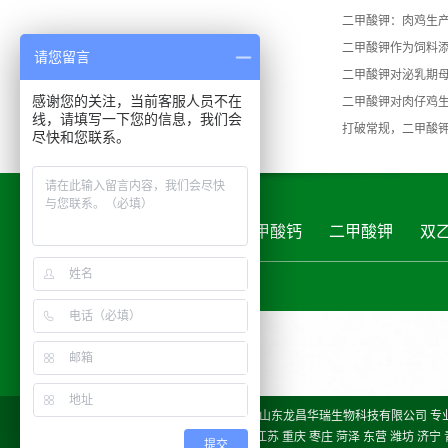
二甲酸钾：肉鸡生
二甲酸钾作为饲料
请您留言
二甲酸钾对泌乳期
感谢您的关注，当前客服人员不在
二甲酸钾对肉仔鸡
线，请填写一下您的信息，我们会
打破常规，二甲酸
尽快和您联系。
首页
关于龙昌华瑞
甲酸钙
二甲酸钾
双
Copyright © http://www.sdhrmy.cn/ 山东龙昌华瑞生物科技有限公司
热推产品
| 主营区域：
济南
山东
江苏
重庆
枣庄
菏泽
东营
潍坊
济宁
提交