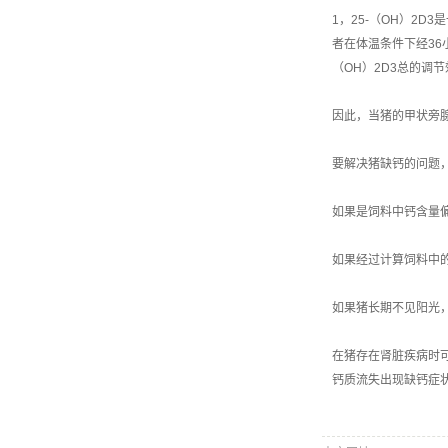
1，25-（OH）2
者在体温条件下经36
（OH）2D3总的调
因此，当猪的甲状旁
要解决猪缺钙的问题
如果是饲料中钙含量
如果经过计算饲料中
如果猪长期不见阳光
在猪存在肾脏疾病时
钙质流失出现缺钙症