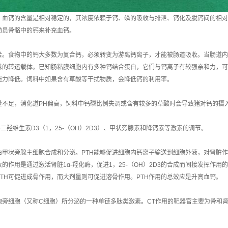
。血钙的含量是相对稳定的，其浓度依赖于钙、磷的吸收与排泄、钙化及脱钙间的相对
动员骨骼中的钙来补充血钙。
给。食物中的钙大多数为复合钙，必须转变为游离钙离子，才能被肠道吸收。当肠道内
的转运载体。已知肠粘膜细胞内有多种钙结合蛋白，它们与钙离子有较强亲和力，可促
能力降低。饲料中如果含有草酸等干扰物质，会降低钙的利用率。
量不足，消化道PH偏高，饲料中钙磷比例失调或含有较多的草酸时会导致猪对钙的摄
5二羟维生素D3（1，25-（OH）2D3）、甲状旁腺素和降钙素等激素的调节。
）由甲状旁腺主细胞合成和分泌。PTH能够促进细胞内钙离子输送到细胞外液，对肾脏
收的作用是通过激活肾脏1α-羟化酶，促进1，25-（OH）2D3的合成而间接发挥作
TH可促进成骨作用，而大剂量则可促进溶骨作用。PTH作用的总效应是升高血钙。
泡旁细胞（又称C细胞）所分泌的一种单链多肽类激素。CT作用的靶器官主要为骨和肾
。