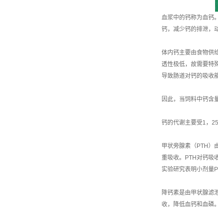
血浆中的钙称为血钙
钙，减少钙的排泄，
体内钙主要由食物供
透性极低，故需要特殊
导致肠道对钙的吸收
因此，当饲料中钙含
钙的代谢主要受1，2
甲状旁腺素（PTH
重吸收。PTH对钙吸
实验研究表明小剂量P
降钙素是由甲状腺滤
收，降低血钙和血磷