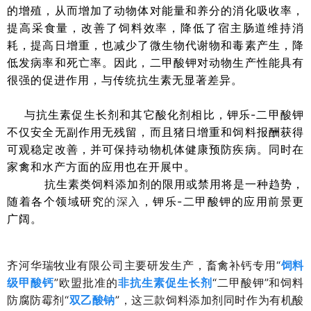
的增殖，从而增加了动物体对能量和养分的消化吸收率，
提高采食量，改善了饲料效率，降低了宿主肠道维持消
耗，提高日增重，也减少了微生物代谢物和毒素产生，降
低发病率和死亡率。因此，二甲酸钾对动物生产性能具有
很强的促进作用，与传统抗生素无显著差异。
与抗生素促生长剂和其它酸化剂相比，
钾乐
-二甲酸钾
不仅安全无副作用无残留，而且猪日增重和饲料报酬获得
可观稳定改善，并可保持动物机体健康预防疾病。同时在
家禽和水产方面的应用也在开展中。
抗生素类饲料添加剂的限用或禁用将是一种趋势，
随着各个领域研究
的深入
，钾乐
-二甲酸钾的应用前景更
广阔。
齐河华瑞牧业有限公司主要研发生产，畜禽补钙专用
“
饲料
级甲酸钙
”欧盟批准的
非抗生素促生长剂
“二甲酸钾”和饲料
防腐防霉剂“
双乙酸钠
”，这三款饲料添加剂同时作为有机酸