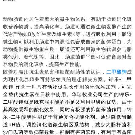
动物肠道内居住着庞大的微生物体系，有助于肠道消化吸
收营养物质，提高消化率。肠道可通过微生物发酵产生的
代谢产物如
B族维生素及维生素K等，进行吸收利用；肠道
微生物可以利用肠道中内源性氮合成自身的菌体蛋白，为
动物提供微生物蛋白质；肠道还可利用微生物代谢参与脂
类代谢、糖代谢等。因此，肠道菌群平衡可促进畜禽对营
养物质的消化吸收，提高生产性能。
随着对滥用抗生素危害和细菌耐药性的认识，
二甲酸钾
成
为现代化养殖业可持续发展的理想解决方案。钾乐
-二甲
酸钾 作为一种具有动物促生长作用的环保添加剂，可完
全替代抗生素在日粮中使用。
华瑞牧业
公司生产的钾乐
-
二甲酸钾就是既克服甲酸的不足又利用甲酸的优势。由于
其高效缓释的酸化效果，同时有极强的抑菌杀菌作用，钾
乐-二甲酸钾性能优于普通复合型酸化剂。通过降低胃肠
道pH值，调控消化道微生物区系结构，减少大肠杆菌和
沙门氏菌等致病菌数量，抑制有害菌繁殖，有利于有益菌