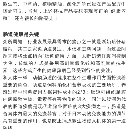
微生态、中草药、植物精油、酸化剂等已经在产品配方中
随处可见，当然，上述替抗产品要想实现真正的
“健康养
殖”，还有很长的路要走！
肠道健康是关键
众所周知，行业发展最具需求的痛点之一就是断奶后仔猪
腹泻，其二是家禽肠道炎症、水便和过料问题，而这些问
题直接将焦点指向
“肠道健康”方面。以断奶猪仔腹泻控制
为例，传统的方式是采用高剂量氧化锌和高剂量的抗生
素，这些方式产生的健康弊病已经受到行业的关注。
和人体一样，动物肠道的健康在整个生理作用方面扮演着
重要的角色。肠道是饲料消化和营养吸收的主要场所，养
殖过程中饲料费用占据饲料成本的
2/3；肠道可组织肠腔
内病原微生物、毒素等有害物质的进入，同时以腹泻为代
表的肠道疾病是现代养猪业面临的3大疾病之一；肠道是
畜禽体内最大的免疫器官，对于日常动物免疫能力的调节
具有重要的作用，也是防止病原微生物侵入机体的第一道
防线。