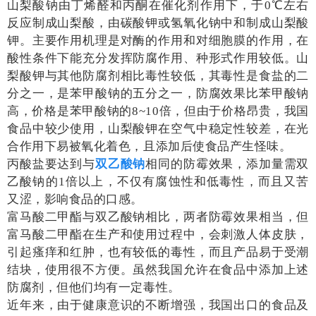
山梨酸钠由丁烯醛和丙酮在催化剂作用下，于
0
℃左右
反应制成山梨酸，由碳酸钾或氢氧化钠中和制成山梨酸
钾。主要作用机理是对酶的作用和对细胞膜的作用，在
酸性条件下能充分发挥防腐作用、种形式作用较低。山
梨酸钾与其他防腐剂相比毒性较低，其毒性是食盐的二
分之一，是苯甲酸钠的五分之一，防腐效果比苯甲酸钠
高，价格是苯甲酸钠的
8~10
倍，但由于价格昂贵，我国
食品中较少使用，山梨酸钾在空气中稳定性较差，在光
合作用下易被氧化着色，且添加后使食品产生怪味。
丙酸盐要达到与
双乙酸钠
相同的防霉效果，添加量需双
乙酸钠的
1
倍以上，不仅有腐蚀性和低毒性，而且又苦
又涩，影响食品的口感。
富马酸二甲酯与双乙酸钠相比，两者防霉效果相当，但
富马酸二甲酯在生产和使用过程中，会刺激人体皮肤，
引起瘙痒和红肿，也有较低的毒性，而且产品易于受潮
结块，使用很不方便。虽然我国允许在食品中添加上述
防腐剂，但他们均有一定毒性。
近年来，由于健康意识的不断增强，我国出口的食品及