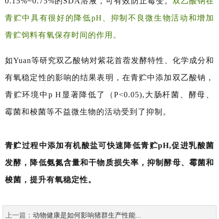
0.15%~0.75%的SDA溶液，可有效防止霉变。
双乙酸钠在
青贮中具有很好的降低pH、抑制不良微生物活动和增加
青贮饲料有氧保存时间的作用。
如Yuan等研究双乙酸钠对紫花首蓿发酵特性、化学成分和
有氧稳定性的影响的结果表明，在青贮中添加双乙酸钠，
青贮环境中p H显著降低了（P<0.05),大肠杆菌、酵母、
霉菌和梭菌等不益微生物的活动受到了抑制。
青贮过程中添加有机酸盐可快速降低青贮pH,促进乳酸菌
发酵，降
低氨氮含量和干物质损失率，抑制酵母、霉菌和
梭菌，提升有氧稳定性。
上一篇：
动物健康是如何影响猪群生产性能...