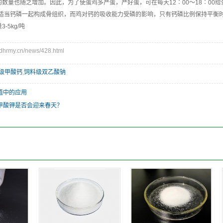
数量也随之增加。因此，为了使蛋鸡多产蛋，产好蛋，可在每天12∶00～18∶00
要适当钙磷一起构成骨组织，而鸡对钙的吸收能力受磷的影响，只有钙磷比例保持平衡
-5kg/吨
rmy.cn/news/428.html
级甲酸钙
,
饲料级双乙酸钠
殖中的应用
甲酸钾是否会迎来春天？