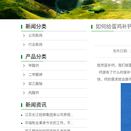
新闻分类
如何给蛋鸡补
公司新闻
行业新闻
发布日期：
产品分类
既然是补钙，我们就
甲酸钙
钙源有了什么时候补
二甲酸钾
快，钙的需求就会跟
双乙酸钠
丙酸钙
新闻资讯
江苏长江桂柳集团来公司参观...
华瑞牧业秉承今天的工作，不...