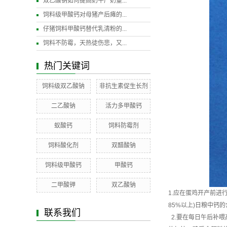
双乙酸钠如何提高奶牛产奶量...
饲料级甲酸钙对母猪产后瘫的...
仔猪饲料甲酸钙替代乳清粉的...
饲料不防霉，天热徒伤悲，又...
热门关键词
饲料级双乙酸钠
非抗生素促生长剂
二乙酸钠
活力多甲酸钙
蚁酸钙
饲料防霉剂
饲料酸化剂
双醋酸钠
饲料级甲酸钙
甲酸钙
二甲酸钾
双乙酸钠
1.应在蛋鸡开产前进
85%以上)日粮中钙的
联系我们
2.要在每日午后补喂