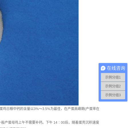
在线咨询
示例分组1
示例分组2
示例分组3
鸡日粮中钙的含量以3%～3.5%为最佳，在产蛋高峰期(产蛋率在
般产蛋母鸡上午不需要补钙。下午 14∶00后，随着蛋壳沉积速度