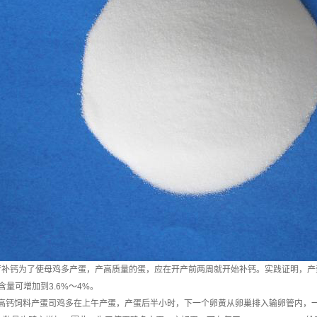
行补钙为了使母鸡多产蛋，产高质量的蛋，应在开产前两周就开始补钙。实践证明，产蛋
含量可增加到3.6%～4%。
高钙饲料产蛋司鸡多在上午产蛋，产蛋后半小时，下一个卵黄从卵巢排入输卵管内，一