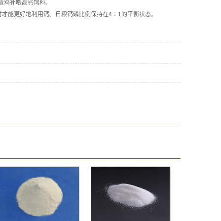
给蛋鸡补喂高钙饲料。
时才能更好地利用钙。日粮钙磷比例保持在4∶1的平衡状态。