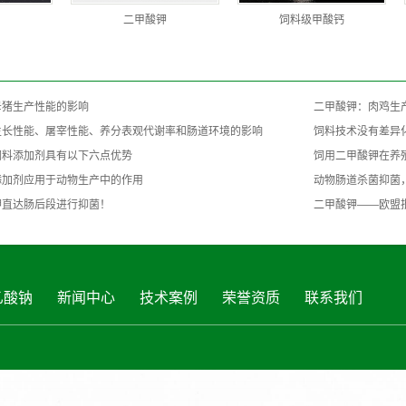
二甲酸钾
饲料级甲酸钙
母猪生产性能的影响
二甲酸钾：肉鸡生
生长性能、屠宰性能、养分表观代谢率和肠道环境的影响
饲料技术没有差异
饲料添加剂具有以下六点优势
饲用二甲酸钾在养
添加剂应用于动物生产中的作用
动物肠道杀菌抑菌
钾直达肠后段进行抑菌！
二甲酸钾——欧盟
乙酸钠
新闻中心
技术案例
荣誉资质
联系我们