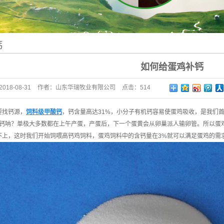
钙
如何给蛋鸡补钙
2018-08-31
作者：
山东华瑞牧业有限公司
点击：
514
要找钙源，
饲料级甲酸钙
，钙含量高达31%，小分子有机钙容易使蛋鸡吸收，是我们
钙呐？单极大多数都在上午产蛋，产蛋后，下一个蛋黄会从卵巢派人输卵管。所以蛋鸡
不上，这时我们开始饲喂高钙鸡饲料，蛋鸡饲料中的含钙量在3%就可以满足蛋鸡的需